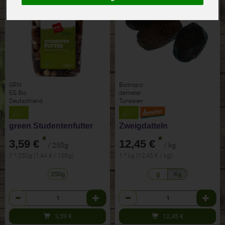
GRN
Biotropic
EG Bio
demeter
Deutschland
Tunesien
green Studentenfutter
Zweigdatteln
*
*
3,59 €
12,45 €
/ 250g
/ kg
1 * 250g (1,44 € / 100g)
1 * kg (12,45 € / kg)
250g
g
Kg
Anzahl
Anzahl
3,59
€
12,45
€