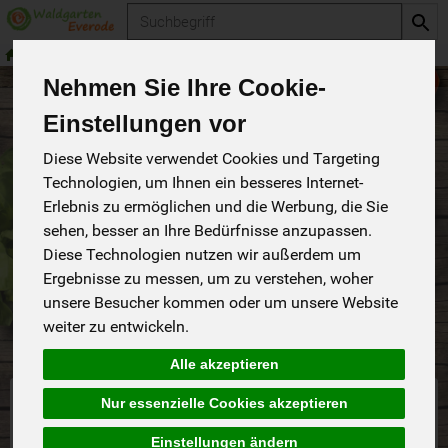
Produkt
Haltbares
Trockenobst
Nehmen Sie Ihre Cookie-
Einstellungen vor
Trockenobst
2 von 283
Diese Website verwendet Cookies und Targeting
Technologien, um Ihnen ein besseres Internet-
Erlebnis zu ermöglichen und die Werbung, die Sie
sehen, besser an Ihre Bedürfnisse anzupassen.
Diese Technologien nutzen wir außerdem um
Ergebnisse zu messen, um zu verstehen, woher
Hersteller
Ernährung
Allergene
unsere Besucher kommen oder um unsere Website
weiter zu entwickeln.
Alle akzeptieren
Nur essenzielle Cookies akzeptieren
Einstellungen ändern