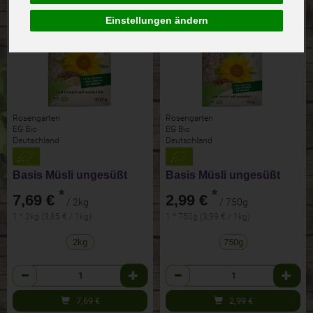
Einstellungen ändern
Rosengarten
Rosengarten
EG Bio
EG Bio
Deutschland
Deutschland
Basis Müsli ungesüßt
Basis Müsli ungesüßt
*
*
7,69 €
2,99 €
/ 2kg
/ 750g
1 * 2kg (3,85 € / 1kg)
1 * 750g (3,99 € / 1kg)
2kg
750g
Anzahl
Anzahl
7,69
€
2,99
€