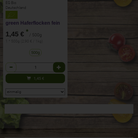
EG Bio
Deutschland
green Haferflocken fein
*
1,45 €
/ 500g
1 * 500g (2,90 € / 1kg)
500g
Anzahl
1,45
€