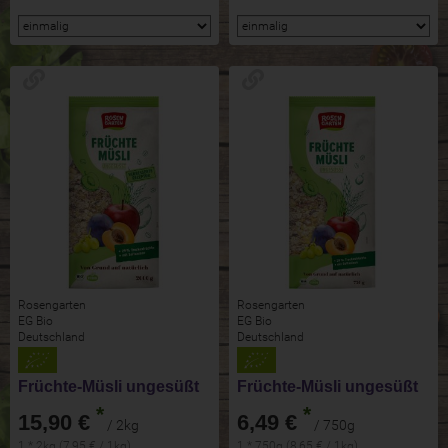
Rosengarten
Rosengarten
EG Bio
EG Bio
Deutschland
Deutschland
Früchte-Müsli ungesüßt
Früchte-Müsli ungesüßt
*
*
15,90 €
6,49 €
/ 2kg
/ 750g
1 * 2kg (7,95 € / 1kg)
1 * 750g (8,65 € / 1kg)