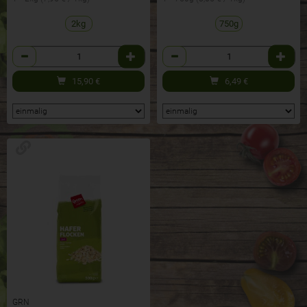
2kg
750g
Anzahl
Anzahl
15,90
€
6,49
€
GRN