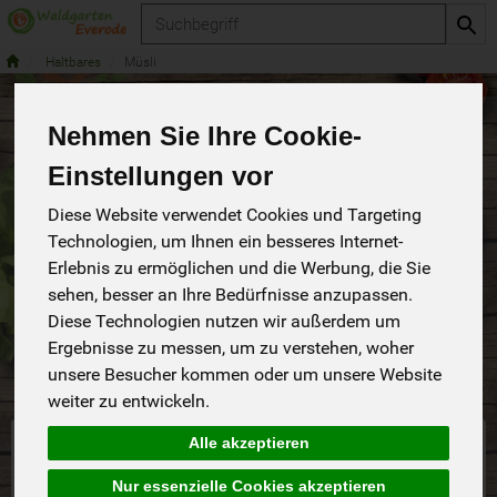
Produkt
Haltbares
Müsli
Nehmen Sie Ihre Cookie-
Müsli
5 von 283
Einstellungen vor
Diese Website verwendet Cookies und Targeting
Technologien, um Ihnen ein besseres Internet-
Erlebnis zu ermöglichen und die Werbung, die Sie
sehen, besser an Ihre Bedürfnisse anzupassen.
Diese Technologien nutzen wir außerdem um
Hersteller
Ernährung
Allergene
Ergebnisse zu messen, um zu verstehen, woher
unsere Besucher kommen oder um unsere Website
weiter zu entwickeln.
Alle akzeptieren
Nur essenzielle Cookies akzeptieren