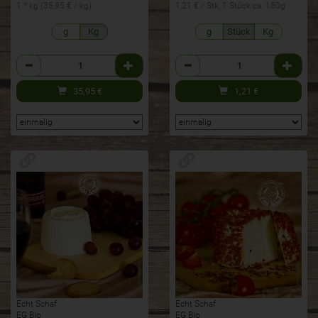
1 * kg (35,95 € / kg)
1,21 € / Stk, 1 Stück ca. 150g
g
Kg
g
Stück
Kg
Anzahl
Anzahl
35,95
€
1,21
€
Echt Schaf
Echt Schaf
EG Bio
EG Bio