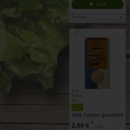
3,00
€
STN
EG Bio
RM
Zimt, Ceylon, gemahlen
*
2,69 €
/ 40g