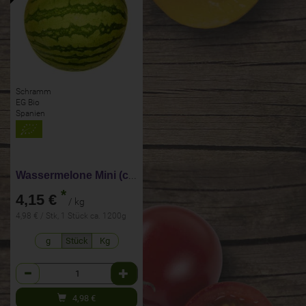
Schramm
EG Bio
Spanien
Wassermelone Mini (ca 1,2 kg)
*
4,15 €
/ kg
4,98 € / Stk, 1 Stück ca. 1200g
g
Stück
Kg
Anzahl
4,98
€