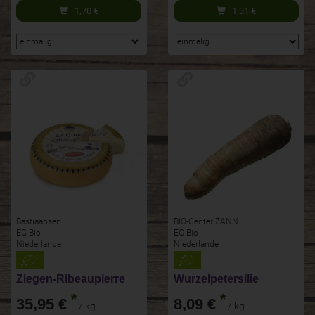
1,70
€
1,31
€
Bastiaansen
BIO-Center ZANN
EG Bio
EG Bio
Niederlande
Niederlande
Ziegen-Ribeaupierre
Wurzelpetersilie
*
*
35,95 €
8,09 €
/ kg
/ kg