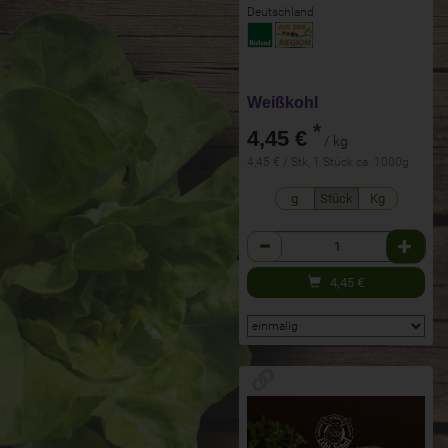
Deutschland
Weißkohl
*
4,45 €
/ kg
4,45 € / Stk, 1 Stück ca. 1000g
g
Stück
Kg
Anzahl
4,45
€