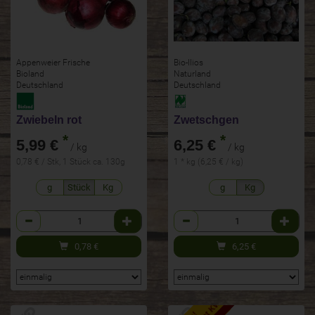
Appenweier Frische
Bio-Ilios
Bioland
Naturland
Deutschland
Deutschland
Zwiebeln rot
Zwetschgen
*
*
5,99 €
6,25 €
/ kg
/ kg
0,78 € / Stk, 1 Stück ca. 130g
1 * kg (6,25 € / kg)
g
Stück
Kg
g
Kg
Anzahl
Anzahl
0,78
€
6,25
€