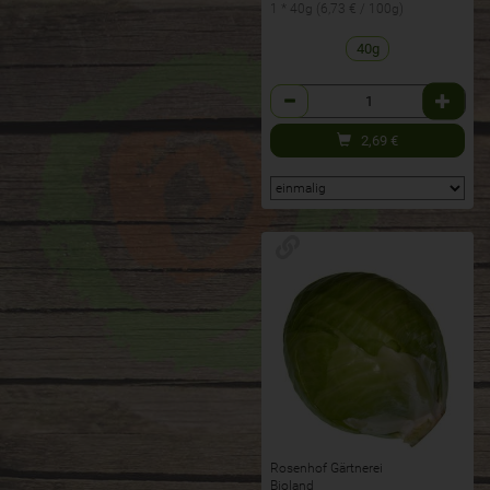
1 * 40g (6,73 € / 100g)
40g
Anzahl
2,69
€
Rosenhof Gärtnerei
Bioland