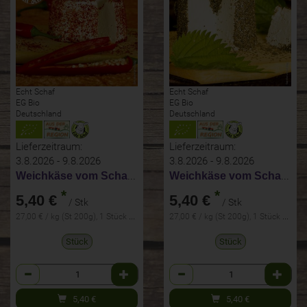
Echt Schaf
Echt Schaf
EG Bio
EG Bio
Deutschland
Deutschland
Lieferzeitraum:
Lieferzeitraum:
3.8.2026 - 9.8.2026
3.8.2026 - 9.8.2026
Weichkäse vom Schaf mit Chili
Weichkäse vom Schaf mit Brennnessel
*
*
5,40 €
5,40 €
/ Stk
/ Stk
27,00 € / kg (St 200g), 1 Stück ca. 200g
27,00 € / kg (St 200g), 1 Stück ca. 200g
Stück
Stück
Anzahl
Anzahl
5,40
€
5,40
€