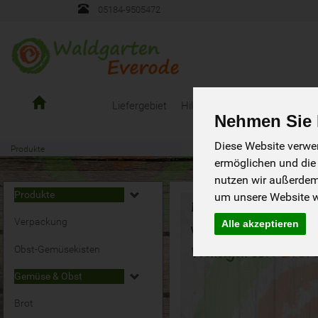
05184-9505472
Gemüsekiste
Liefergebiet
Hilfen/Fragen
Bestellanleit
Waldgarten
Nehmen Sie I
Everode
Diese Website verwen
Produkte
ermöglichen und die
nutzen wir außerde
Produkte
um unsere Website we
Verpackung
Alle akzeptieren
Obst-Gemüsekisten
Gemüse & Obst
Brot