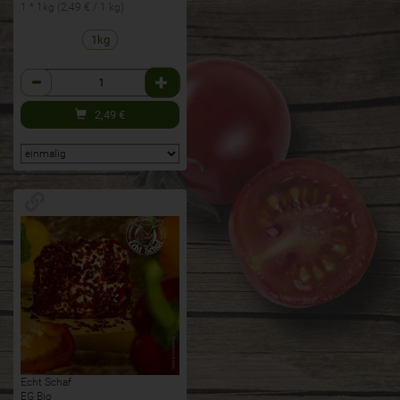
1 * 1kg (2,49 € / 1 kg)
1kg
Anzahl
2,49
€
Echt Schaf
EG Bio