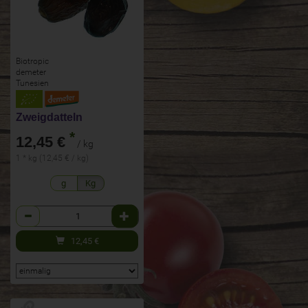
Biotropic
demeter
Tunesien
Zweigdatteln
*
12,45 €
/ kg
1 * kg (12,45 € / kg)
g
Kg
Anzahl
12,45
€