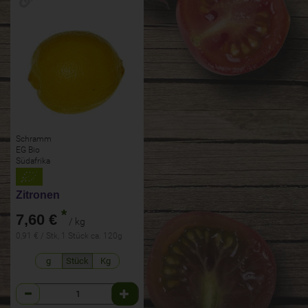
Schramm
EG Bio
Südafrika
Zitronen
*
7,60 €
/ kg
0,91 € / Stk, 1 Stück ca. 120g
g
Stück
Kg
Anzahl