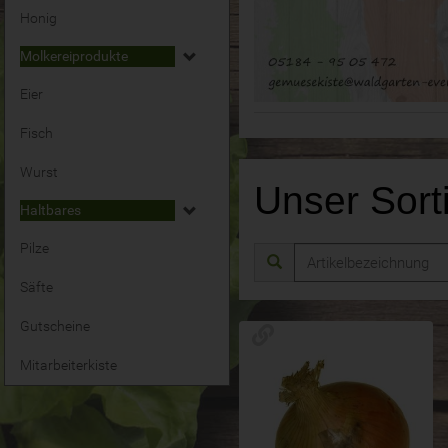
Honig
Molkereiprodukte
Eier
Fisch
Wurst
Unser Sor
Haltbares
Pilze
Säfte
Gutscheine
Mitarbeiterkiste