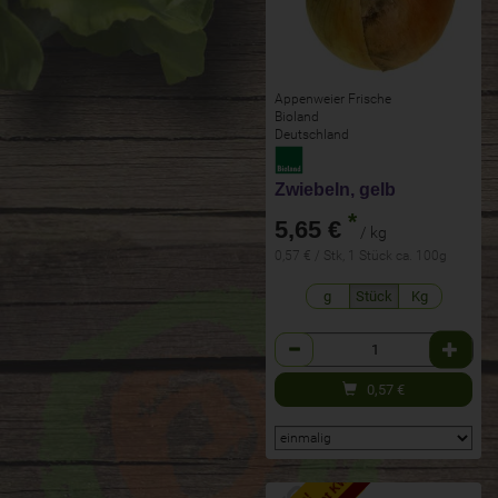
Appenweier Frische
Bioland
Deutschland
Zwiebeln, gelb
*
5,65 €
/ kg
0,57 € / Stk, 1 Stück ca. 100g
g
Stück
Kg
Anzahl
0,57
€