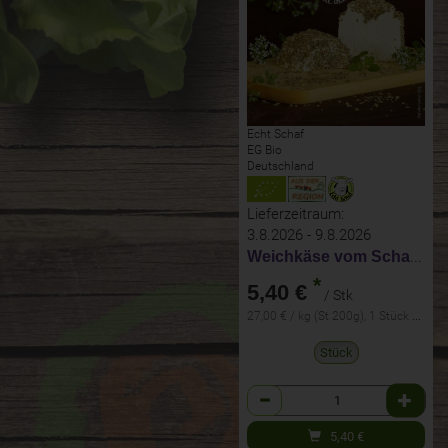
Echt Schaf
EG Bio
Deutschland
Lieferzeitraum:
3.8.2026 - 9.8.2026
Weichkäse vom Schaf mit Oregano
*
5,40 €
/ Stk
27,00 € / kg (St 200g), 1 Stück ca. 200g
Stück
Anzahl
5,40
€