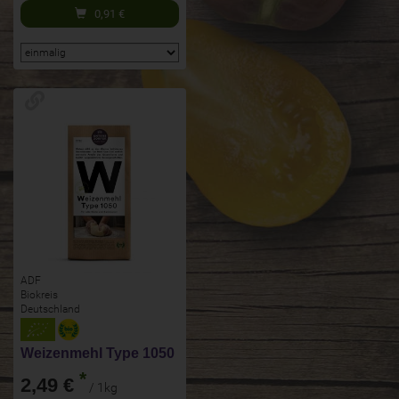
0,91
€
ADF
Biokreis
Deutschland
Weizenmehl Type 1050
*
2,49 €
/ 1kg